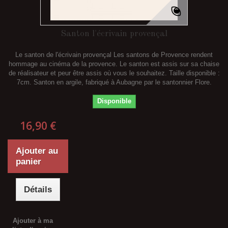
Santon l'écrivain provençal
Le santon de l'écrivain provençal Les santons de Provence rendent
hommage au cinéma de la provence. Le santon est assis sur sa chaise
de réalisateur et peur être assis où vous le souhaitez. Taille disponible :
7cm. Santon en argile, fabriqué à Aubagne par le santonnier Flore.
Disponible
16,90 €
Ajouter au
panier
Détails
Ajouter à ma