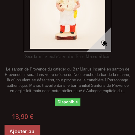
Santon le cafetier du Bar Marseillais
Le santon de Provence du cafetier du Bar Marius incarné en santon de
Provence, il sera dans votre crèche de Noël proche du bar de la marine,
là où on vient se désaltérer, tout proche de la canebière ! Personnage
authentique, Marius travaille dans le bar familial Santons de Provence
en argile fait main dans notre atelier situé à Aubagne,capitale du...
Disponible
13,90 €
Ajouter au