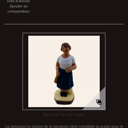
liste d'envies
Ajouter au
comparateur
Santon la serveuse
La serveuse Le santon de la serveuse vient compléter la scène avec le