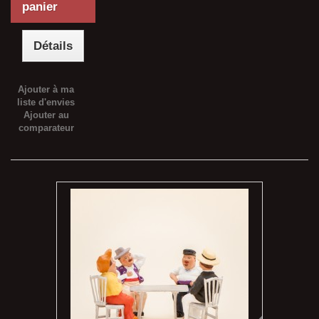
panier
Détails
Ajouter à ma
liste d'envies
Ajouter au
comparateur