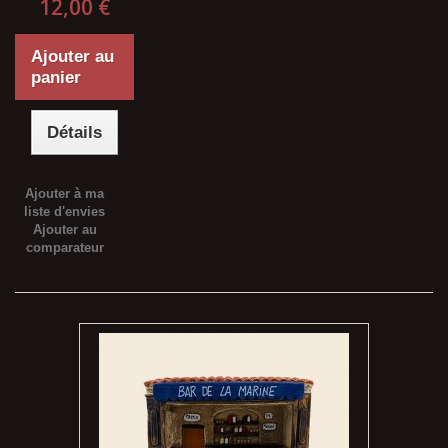
12,00 €
Ajouter au
panier
Détails
Ajouter à ma
liste d'envies
Ajouter au
comparateur