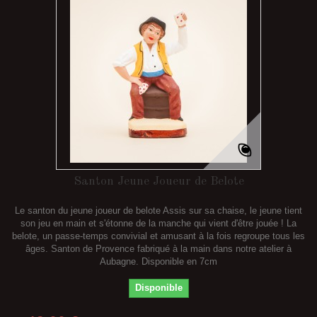
Santon Jeune Joueur de Belote
Le santon du jeune joueur de belote Assis sur sa chaise, le jeune tient
son jeu en main et s'étonne de la manche qui vient d'être jouée ! La
belote, un passe-temps convivial et amusant à la fois regroupe tous les
âges. Santon de Provence fabriqué à la main dans notre atelier à
Aubagne. Disponible en 7cm
Disponible