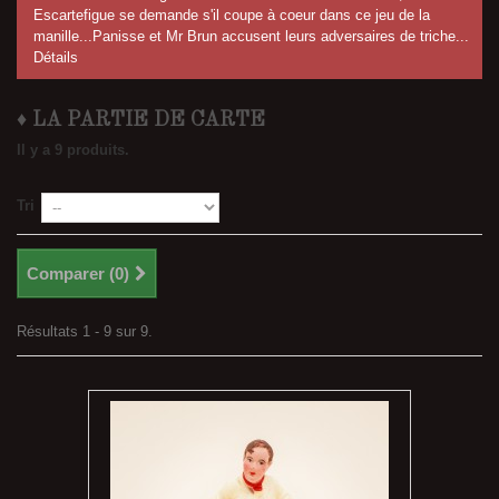
Escartefigue se demande s'il coupe à coeur dans ce jeu de la
manille...Panisse et Mr Brun accusent leurs adversaires de triche...
Détails
♦ LA PARTIE DE CARTE
Il y a 9 produits.
Tri
Comparer (
0
)
Résultats 1 - 9 sur 9.