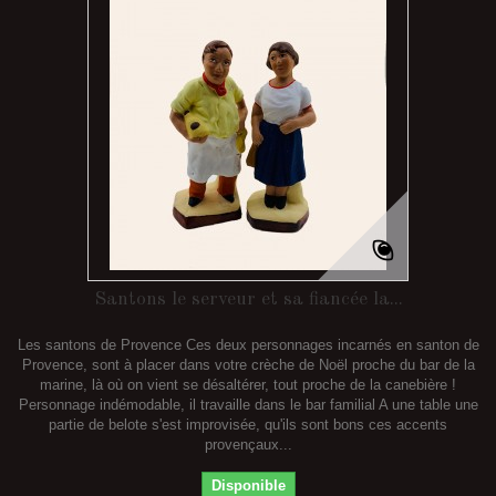
Santons le serveur et sa fiancée la...
Les santons de Provence Ces deux personnages incarnés en santon de
Provence, sont à placer dans votre crèche de Noël proche du bar de la
marine, là où on vient se désaltérer, tout proche de la canebière !
Personnage indémodable, il travaille dans le bar familial A une table une
partie de belote s'est improvisée, qu'ils sont bons ces accents
provençaux...
Disponible