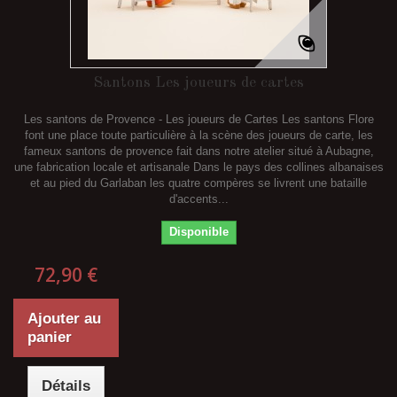
Santons Les joueurs de cartes
Les santons de Provence - Les joueurs de Cartes Les santons Flore
font une place toute particulière à la scène des joueurs de carte, les
fameux santons de provence fait dans notre atelier situé à Aubagne,
une fabrication locale et artisanale Dans le pays des collines albanaises
et au pied du Garlaban les quatre compères se livrent une bataille
d'accents...
Disponible
72,90 €
Ajouter au
panier
Détails