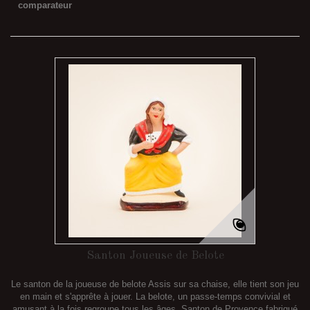
comparateur
Santon Joueuse de Belote
Le santon de la joueuse de belote Assis sur sa chaise, elle tient son jeu
en main et s'apprête à jouer. La belote, un passe-temps convivial et
amusant à la fois regroupe tous les âges. Santon de Provence fabriqué