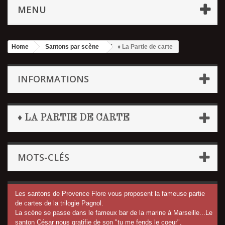
MENU
Home
Santons par scène
♦ La Partie de carte
INFORMATIONS
♦ LA PARTIE DE CARTE
MOTS-CLÉS
Les santons de Provence Flore vous proposent la fameuse partie
de cartes de la trilogie Pagnol.
La scène se passe dans le fameux bar de la marine à Marseille...Le
santon César nous gratifie de son "tu me fends le coeur",