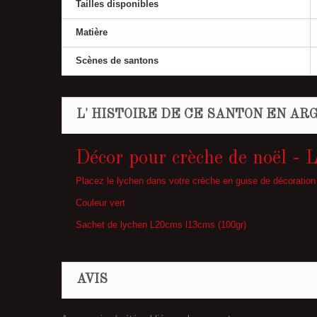
Tailles disponibles
Matière
Scènes de santons
L' HISTOIRE DE CE SANTON EN ARG
Décor pour crèche de noël - 
Placez le lychen dans votre crèche en guise de décoration
Couleur vert
Sachet de lychen L20cms l13cms (100gr)
AVIS