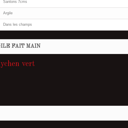
Santons 7cms
Argile
Dans les champs
ILE FAIT MAIN
Lychen vert