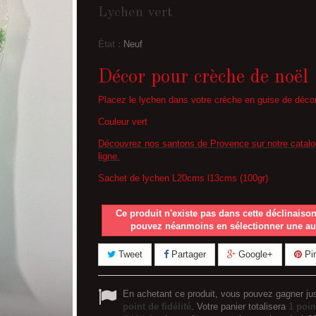
Lychen vert
État :
Neuf
Décor pour crèche de noël
Placez le lychen dans votre crèche en guise de déco
Couleur vert
Découvrez nos santons de Provence sur notre catal
ligne.
Sachet de lychen L20cms l13cms (100gr)
Ce produit n'existe pas dans cette déclinaiso
pouvez néanmoins en sélectionner une au
Tweet
Partager
Google+
Pin
En achetant ce produit, vous pouvez gagner ju
point de fidélité
. Votre panier totalisera
1
poin