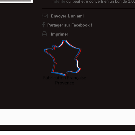
fidélité
qui peut être converti en un bon de
1,0
Envoyer à un ami
Partager sur Facebook !
Imprimer