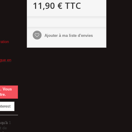
11,90 €
TTC
Ajouter à ma liste d'envies
ration
ogue en
n. Vous
tre.
terest
squ'à
1
t de