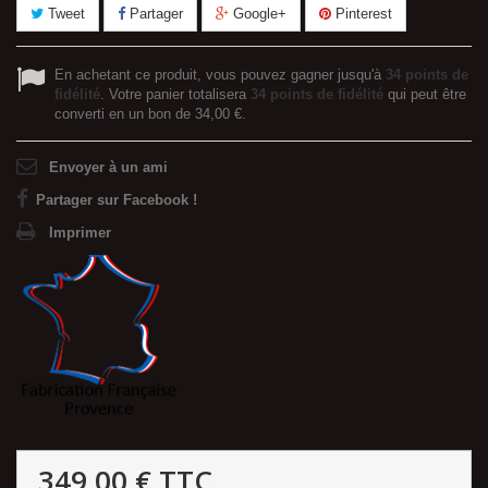
Tweet
Partager
Google+
Pinterest
En achetant ce produit, vous pouvez gagner jusqu'à
34
points de
fidélité
. Votre panier totalisera
34
points de fidélité
qui peut être
converti en un bon de
34,00 €
.
Envoyer à un ami
Partager sur Facebook !
Imprimer
349,00 €
TTC