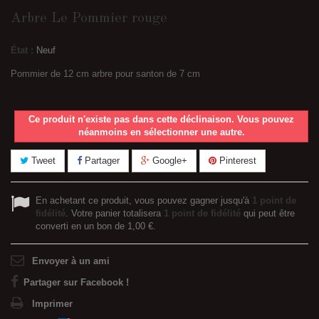
Arbre Le Pommier rouge
État :
Neuf
Pommier de 12 cm arbre pour santon de 7 cm
Ce produit n'existe pas dans cette déclinaison. Vous pouvez
néanmoins en sélectionner une autre.
Tweet
Partager
Google+
Pinterest
En achetant ce produit, vous pouvez gagner jusqu'à
1
point de
fidélité
. Votre panier totalisera
1
point de fidélité
qui peut être
converti en un bon de
1,00 €
.
Envoyer à un ami
Partager sur Facebook !
Imprimer