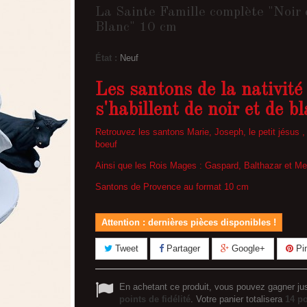
La Sainte Famille complète "Noir 
Blanc" 10 cm
État :
Neuf
Les santons de la nativité
s'habillent de noir et de b
Retrouvez les santons Marie, Joseph, le petit jésus , l
boeuf
Ainsi que les Rois Mages : Gaspard, Balthazar et Me
Santons de Provence au format 10 cm
Attention : dernières pièces disponibles !
Tweet
Partager
Google+
Pin
En achetant ce produit, vous pouvez gagner ju
points de fidélité
. Votre panier totalisera
14
po