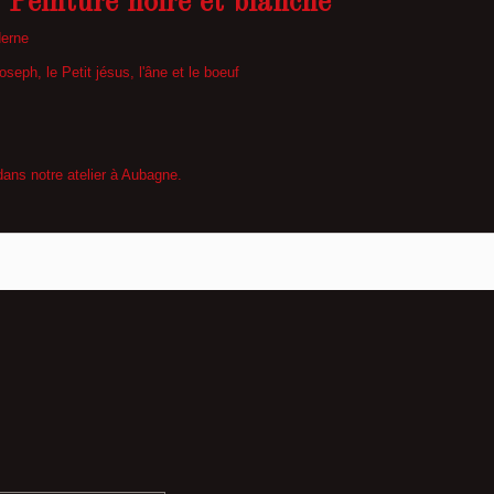
 Peinture noire et blanche
derne
seph, le Petit jésus, l'âne et le boeuf
 dans notre atelier à Aubagne.