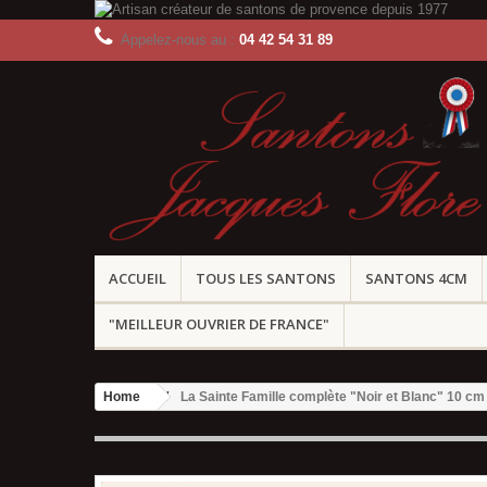
Appelez-nous au :
04 42 54 31 89
ACCUEIL
TOUS LES SANTONS
SANTONS 4CM
"MEILLEUR OUVRIER DE FRANCE"
Home
La Sainte Famille complète "Noir et Blanc" 10 cm