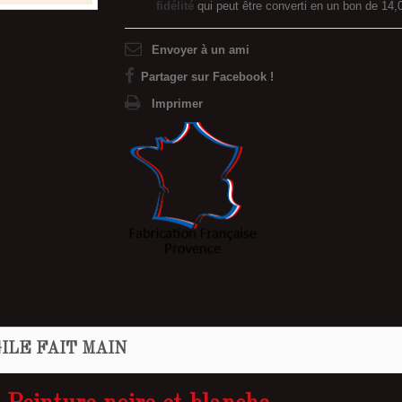
fidélité
qui peut être converti en un bon de
14,
Envoyer à un ami
Partager sur Facebook !
Imprimer
ILE FAIT MAIN