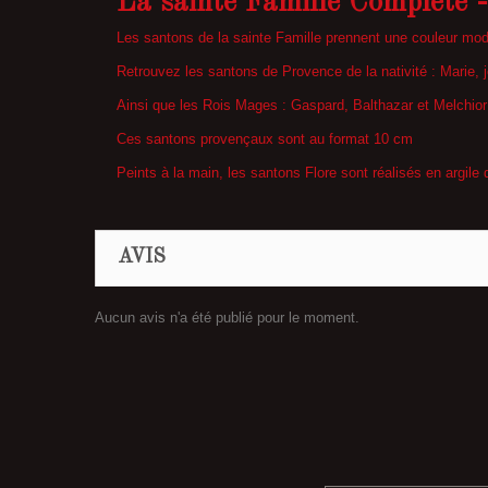
La sainte Famille Complète -
Les santons de la sainte Famille prennent une couleur mo
Retrouvez les santons de Provence de la nativité : Marie, jo
Ainsi que les Rois Mages : Gaspard, Balthazar et Melchior
Ces santons provençaux sont au format 10 cm
Peints à la main, les santons Flore sont réalisés en argile
AVIS
Aucun avis n'a été publié pour le moment.