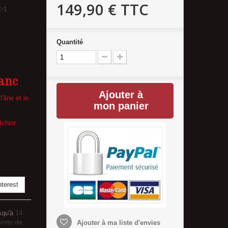
149,90 €
TTC
et
Quantité
lanc
Ajouter à
'âne et le
mon panier
lchior
terest
squ'à
14
ints de
Ajouter à ma liste d'envies