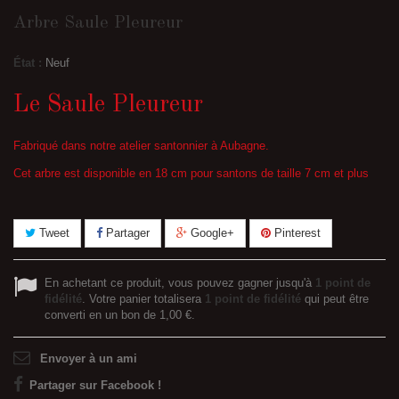
Arbre Saule Pleureur
État :
Neuf
Le Saule Pleureur
Fabriqué dans notre atelier santonnier à Aubagne.
Cet arbre est disponible en 18 cm pour santons de taille 7 cm et plus
Tweet
Partager
Google+
Pinterest
En achetant ce produit, vous pouvez gagner jusqu'à
1
point de
fidélité
. Votre panier totalisera
1
point de fidélité
qui peut être
converti en un bon de
1,00 €
.
Envoyer à un ami
Partager sur Facebook !