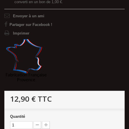
converti en un bon de
1,00 €
.
Envoyer à un ami
Partager sur Facebook !
Imprimer
12,90 €
TTC
Quantité