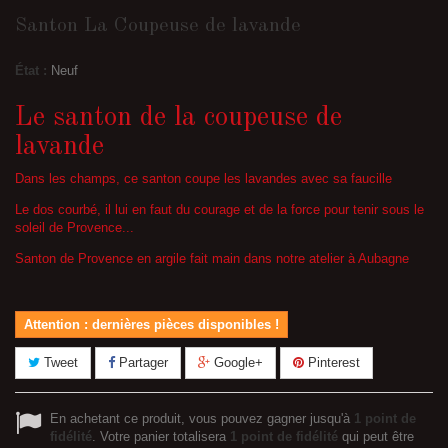
Santon La Coupeuse de lavande
État :
Neuf
Le santon de la coupeuse de
lavande
Dans les champs, ce santon coupe les lavandes avec sa faucille
Le dos courbé, il lui en faut du courage et de la force pour tenir sous le
soleil de Provence...
Santon de Provence en argile fait main dans notre atelier à Aubagne
Attention : dernières pièces disponibles !
Tweet
Partager
Google+
Pinterest
En achetant ce produit, vous pouvez gagner jusqu'à
1
point de
fidélité
. Votre panier totalisera
1
point de fidélité
qui peut être