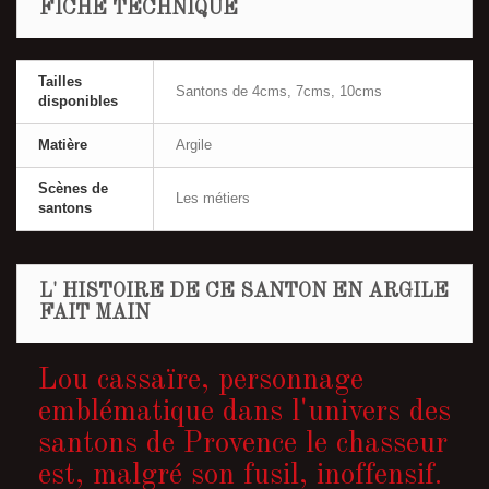
FICHE TECHNIQUE
Tailles
Santons de 4cms, 7cms, 10cms
disponibles
Matière
Argile
Scènes de
Les métiers
santons
L' HISTOIRE DE CE SANTON EN ARGILE
FAIT MAIN
Lou cassaïre, personnage
emblématique dans l'univers des
santons de Provence le chasseur
est, malgré son fusil, inoffensif.