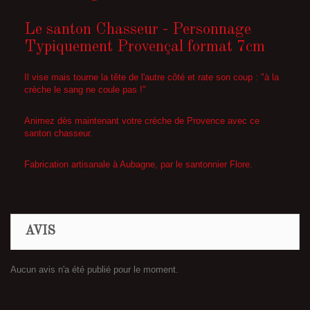
Le santon Chasseur - Personnage
Typiquement Provençal format 7cm
Il vise mais tourne la tête de l'autre côté et rate son coup : "à la
crèche le sang ne coule pas !"
Animez dès maintenant votre crèche de Provence avec ce
santon chasseur.
Fabrication artisanale à Aubagne, par le santonnier Flore.
AVIS
Aucun avis n'a été publié pour le moment.