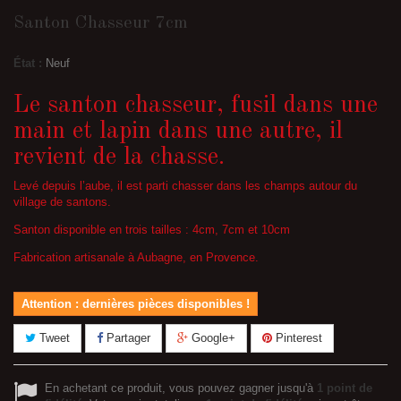
Santon Chasseur 7cm
État :
Neuf
Le santon chasseur, fusil dans une
main et lapin dans une autre, il
revient de la chasse.
Levé depuis l’aube, il est parti chasser dans les champs autour du
village de santons.
Santon disponible en trois tailles : 4cm, 7cm et 10cm
Fabrication artisanale à Aubagne, en Provence.
Attention : dernières pièces disponibles !
Tweet
Partager
Google+
Pinterest
En achetant ce produit, vous pouvez gagner jusqu'à
1
point de