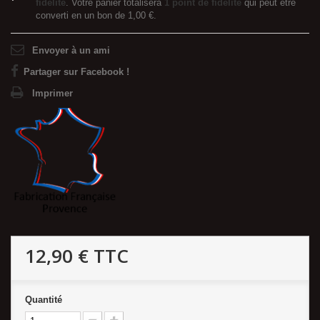
fidélité
. Votre panier totalisera
1
point de fidélité
qui peut être
converti en un bon de
1,00 €
.
Envoyer à un ami
Partager sur Facebook !
Imprimer
12,90 €
TTC
Quantité