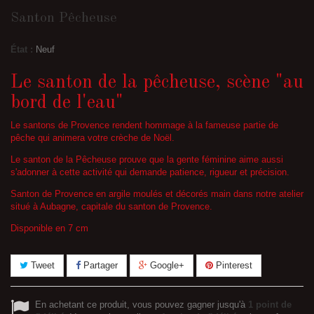
Santon Pêcheuse
État :
Neuf
Le santon de la pêcheuse, scène "au
bord de l'eau"
Le santons de Provence rendent hommage à la fameuse partie de
pêche qui animera votre crèche de Noël.
Le santon de la Pêcheuse prouve que la gente féminine aime aussi
s'adonner à cette activité qui demande patience, rigueur et précision.
Santon de Provence en argile moulés et décorés main dans notre atelier
situé à Aubagne, capitale du santon de Provence.
Disponible en 7 cm
Tweet
Partager
Google+
Pinterest
En achetant ce produit, vous pouvez gagner jusqu'à
1
point de