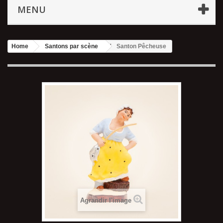
MENU
Home
Santons par scène
Santon Pêcheuse
Agrandir l'image