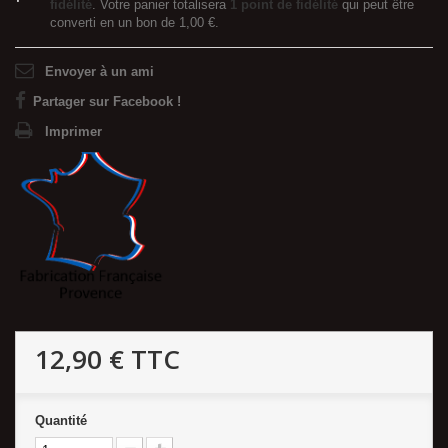
fidélité
. Votre panier totalisera
1
point de fidélité
qui peut être
converti en un bon de
1,00 €
.
Envoyer à un ami
Partager sur Facebook !
Imprimer
12,90 €
TTC
Quantité