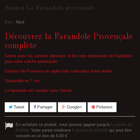
Santon La Farandole provençale
État :
Neuf
Découvrez la Farandole Provençale
complète
Scène avec les santons danseurs et les trois danseuses de Farandole
pour votre crèche provençale
Santons de Provence en argile faits main dans notre atelier
Disponible en 7 cm
La farandole est vendue sans l'olivier
Tweet
Partager
Google+
Pinterest
En achetant ce produit, vous pouvez gagner jusqu'à
6
points de
fidélité
. Votre panier totalisera
6
points de fidélité
qui peut être
converti en un bon de
6,00 €
.