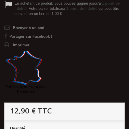
En achetant ce produit, vous pouvez gagner jusqu'à
1
point de
fidélité
. Votre panier totalisera
1
point de fidélité
qui peut être
converti en un bon de
1,00 €
.
Envoyer à un ami
Partager sur Facebook !
Imprimer
12,90 €
TTC
Quantité