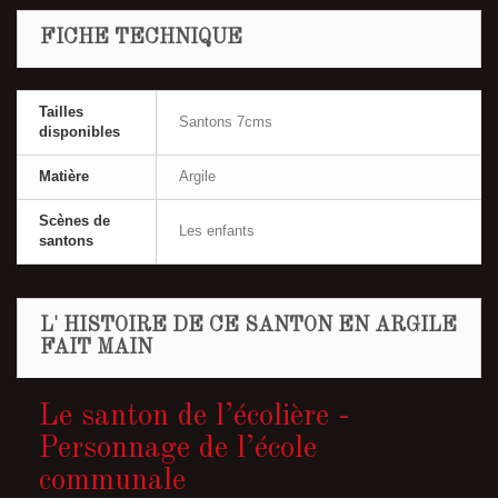
FICHE TECHNIQUE
Tailles
Santons 7cms
disponibles
Matière
Argile
Scènes de
Les enfants
santons
L' HISTOIRE DE CE SANTON EN ARGILE
FAIT MAIN
Le santon de l’écolière -
Personnage de l’école
communale