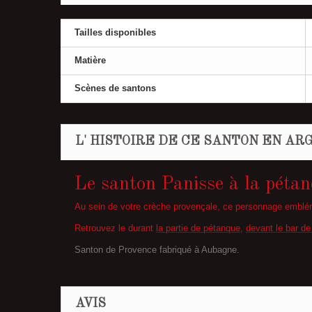
Tailles disponibles
Matière
Scènes de santons
L' HISTOIRE DE CE SANTON EN ARG
Le santon Panisse à la péta
Au sein de votre crèche provençale, ce personnage emblé
Retrouvez le durant
la partie de pétanque
,
devant le bar de
Santon de Provence fabriqué à Aubagne.
AVIS