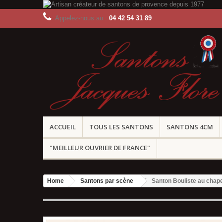
Appelez-nous au :
04 42 54 31 89
ACCUEIL
TOUS LES SANTONS
SANTONS 4CM
"MEILLEUR OUVRIER DE FRANCE"
Home
Santons par scène
Santon Bouliste au cha