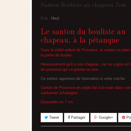
Santon Bouliste au chapeau 7cm
État :
Neuf
Le santon du bouliste au
chapeau, à la pétanque
Sous le soleil ardent de Provence, le santon se plait 
la partie de boules.
Heureusement qu'il a son chapeau, car sa cogne ici!
de provence qui va pointer ou tirer ...
Ce santon apportera de l'animation à votre crèche.
Santon de Provence en argile fait à la main dans notre
santonnier à Aubagne.
Disponible en
7 cm
Tweet
Partager
Google+
Pin