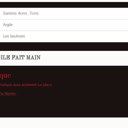
Santons 4cms ,7cms
Argile
Les boulistes
ILE FAIT MAIN
nque
matique aura aisément sa place.
 la Marine
.