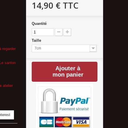
14,90 €
TTC
Quantité
Taille
7cm
à regarder
 Le santon
Ajouter à
mon panier
 atelier
terest