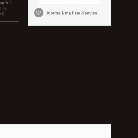
squ'à
1
t de
Ajouter à ma liste d'envies
0 €
.