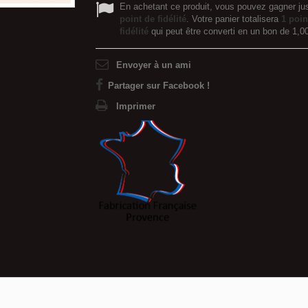
En achetant ce produit, vous pouvez gagner ju
point de fidélité
. Votre panier totalisera
1
poin
fidélité
qui peut être converti en un bon de
1,0
Envoyer à un ami
Partager sur Facebook !
Imprimer