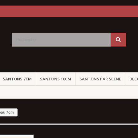
SANTONS 7CM
SANTONS 10CM
SANTONS PAR SCÈNE
DÉC
peau 7cm