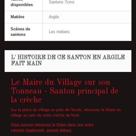
Santons 7cms
disponibles
Matière
Argile
Scènes de
Les métiers
santons
L' HISTOIRE DE CE SANTON EN ARGILE
FAIT MAIN
Le Maire du Village sur son
Tonneau - Santon principal de
la crèche
Sur la place du village ou près de l'école, retrouvez le Maire du
village au sein de votre crèche de Noël.
Vous pouvez retrouvez le Maire dans une autre
variante également, posant debout.