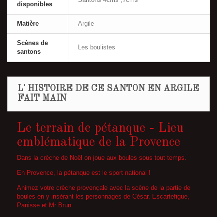
disponibles
Matière
Argile
Scènes de
Les boulistes
santons
L' HISTOIRE DE CE SANTON EN ARGILE
FAIT MAIN
Le terrain de pétanque - Lieu
emblématique de la Provence
Dans la crèche de Noël on joue aux boules sous tout temps.
En Provence, la pétanque est le sport national !
Animez votre crèche provençale avec la scène de la partie de
boules en y insérant les personnages de César, Escartefigue,
Panisse et Mr Brun.