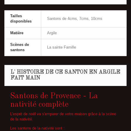
Tailles
Santons de 4cms, 7cms, 10cms
disponibles
Matière
Argile
Scènes de
La sainte Famille
santons
L' HISTOIRE DE CE SANTON EN ARGILE
FAIT MAIN
Santons de Provence - La
nativité complète
L'esprit de noël va s'emparer de votre maison grâce à la scène
de la nativité.
Les santons de la nativité sont :