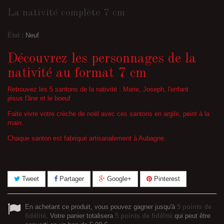
La nativité complète 7 cm
État :
Neuf
Découvrez les personnages de la
nativité au format 7 cm
Retrouvez les 5 santons de la nativité : Marie, Joseph, l'enfant
jésus l'âne et le boeuf
Faite vivre votre crèche de noël avec ces santons en argile, peint à la
main.
Chaque santon est fabriqué artisanalement à Aubagne.
Tweet
Partager
Google+
Pinterest
En achetant ce produit, vous pouvez gagner jusqu'à
5
points de
fidélité
. Votre panier totalisera
5
points de fidélité
qui peut être