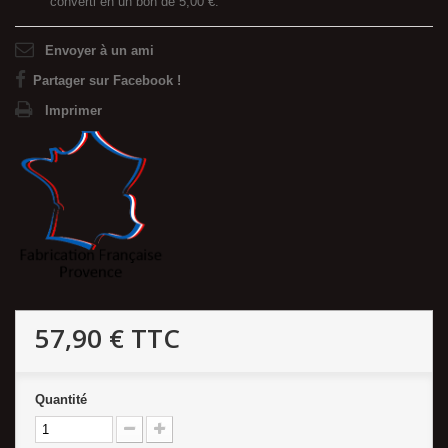
converti en un bon de
5,00 €
.
Envoyer à un ami
Partager sur Facebook !
Imprimer
57,90 €
TTC
Quantité