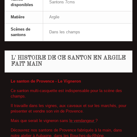
Santons 7cms
disponibles
Matière
Argile
Scènes de
Dans les champs
santons
L' HISTOIRE DE CE SANTON EN ARGILE
FAIT MAIN
Le santon de Provence - Le Vigneron
Ce santon multi-casquette est indispensable pour la scène des
champs.
Il travaille dans les vignes, aux caveaux et sur les marchés, pour
présenter et vendre son vin de Provence.
Mais que serait le vigneron sans
le vendangeur
?
Découvrez nos santons de Provence fabriqués à la main, dans
notre atelier à Aubagne, dans les Bouches-du-Rhône.