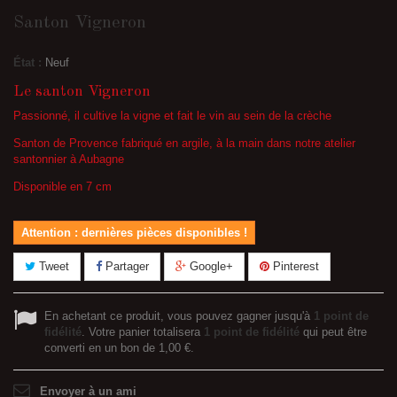
Santon Vigneron
État :
Neuf
Le santon Vigneron
Passionné, il cultive la vigne et fait le vin au sein de la crèche
Santon de Provence fabriqué en argile, à la main dans notre atelier
santonnier à Aubagne
Disponible en 7 cm
Attention : dernières pièces disponibles !
Tweet
Partager
Google+
Pinterest
En achetant ce produit, vous pouvez gagner jusqu'à
1
point de
fidélité
. Votre panier totalisera
1
point de fidélité
qui peut être
converti en un bon de
1,00 €
.
Envoyer à un ami