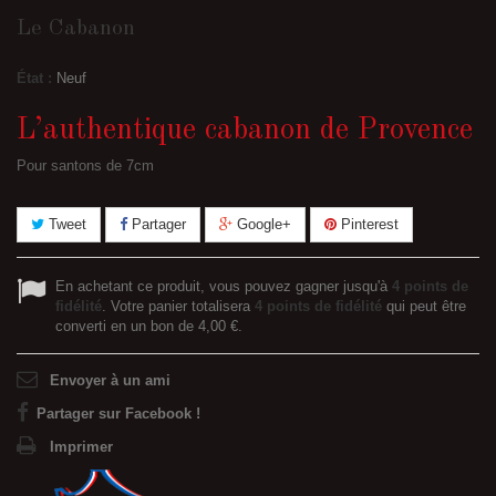
Le Cabanon
État :
Neuf
L’authentique cabanon de Provence
Pour santons de 7cm
Tweet
Partager
Google+
Pinterest
En achetant ce produit, vous pouvez gagner jusqu'à
4
points de
fidélité
. Votre panier totalisera
4
points de fidélité
qui peut être
converti en un bon de
4,00 €
.
Envoyer à un ami
Partager sur Facebook !
Imprimer