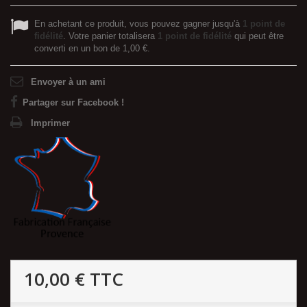
En achetant ce produit, vous pouvez gagner jusqu'à
1
point de
fidélité
. Votre panier totalisera
1
point de fidélité
qui peut être
converti en un bon de
1,00 €
.
Envoyer à un ami
Partager sur Facebook !
Imprimer
10,00 €
TTC