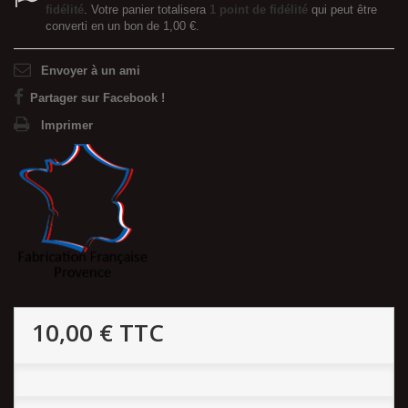
fidélité
. Votre panier totalisera
1
point de fidélité
qui peut être
converti en un bon de
1,00 €
.
Envoyer à un ami
Partager sur Facebook !
Imprimer
10,00 €
TTC