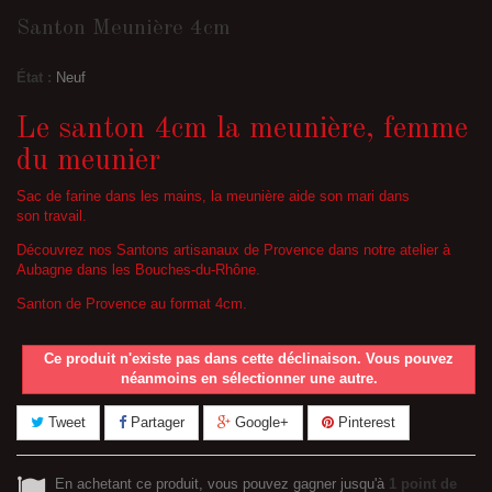
Santon Meunière 4cm
État :
Neuf
Le santon 4cm la meunière, femme
du meunier
Sac de farine dans les mains, la meunière aide son mari dans
son travail.
Découvrez nos Santons artisanaux de Provence dans notre atelier à
Aubagne dans les Bouches-du-Rhône.
Santon de Provence au format 4cm.
Ce produit n'existe pas dans cette déclinaison. Vous pouvez
néanmoins en sélectionner une autre.
Tweet
Partager
Google+
Pinterest
En achetant ce produit, vous pouvez gagner jusqu'à
1
point de