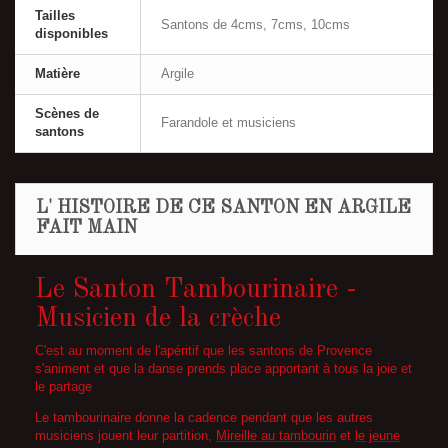
Tailles
Santons de 4cms, 7cms, 10cms
disponibles
Matière
Argile
Scènes de
Farandole et musiciens
santons
L' HISTOIRE DE CE SANTON EN ARGILE
FAIT MAIN
Le Santon Tambourinaire -
Musicien de la crèche
C'est au moment de l'apéritif que les santons de Provence
s'animent et que la danse prends place apportant à tous la joie et
le partage
Le tambourinaire donne la cadence pendant que les autres
musiciens jouent leur partition,
Mireille au tambourin
et
le jeune