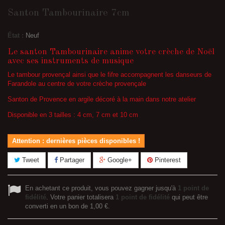
Santon Tambourinaire 7cm
État :
Neuf
Le santon Tambourinaire anime votre crèche de Noël
avec ses instruments de musique
Le tambour provençal ainsi que le fifre accompagnent les danseurs de
Farandole au centre de votre crèche provençale
Santon de Provence en argile décoré à la main dans notre atelier
Disponible en 3 tailles : 4 cm, 7 cm et 10 cm
Attention : dernières pièces disponibles !
Tweet
Partager
Google+
Pinterest
En achetant ce produit, vous pouvez gagner jusqu'à
1
point de
fidélité
. Votre panier totalisera
1
point de fidélité
qui peut être
converti en un bon de
1,00 €
.