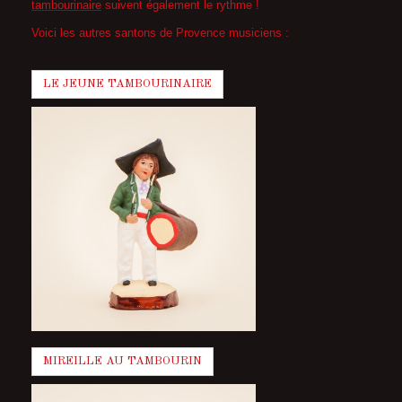
tambourinaire
suivent également le rythme !
Voici les autres santons de Provence musiciens :
LE JEUNE TAMBOURINAIRE
MIREILLE AU TAMBOURIN