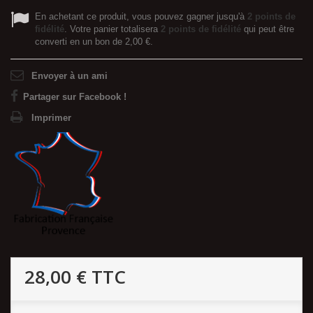
En achetant ce produit, vous pouvez gagner jusqu'à
2
points de
fidélité
. Votre panier totalisera
2
points de fidélité
qui peut être
converti en un bon de
2,00 €
.
Envoyer à un ami
Partager sur Facebook !
Imprimer
28,00 €
TTC