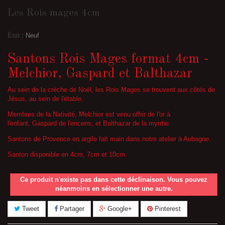
Les Rois mages 4cm
État :
Neuf
Santons Rois Mages format 4cm -
Melchior, Gaspard et Balthazar
Au sein de la crèche de Noël, les Rois Mages se trouvent aux côtés de
Jésus, au sein de l'étable.
Membres de la Nativité, Melchior est venu offrir de l'or à
l'enfant, Gaspard de l'encens, et Balthazar de la myrrhe.
Santons de Provence en argile fait main dans notre atelier à Aubagne.
Santon disponible en 4cm, 7cm et 10cm.
Ce produit n'existe pas dans cette déclinaison. Vous pouvez
néanmoins en sélectionner une autre.
Tweet
Partager
Google+
Pinterest