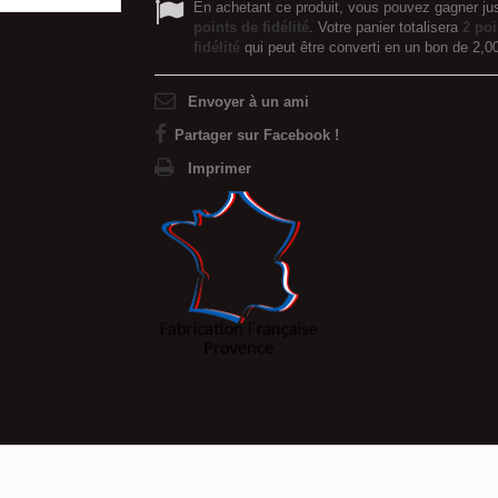
En achetant ce produit, vous pouvez gagner ju
points de fidélité
. Votre panier totalisera
2
poi
fidélité
qui peut être converti en un bon de
2,0
Envoyer à un ami
Partager sur Facebook !
Imprimer