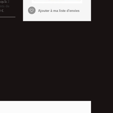
squ'à
2
nts de
0 €
.
Ajouter à ma liste d'envies