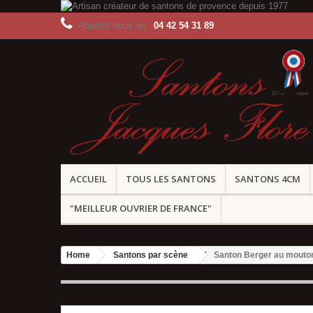
Appelez-nous au :
04 42 54 31 89
ACCUEIL
TOUS LES SANTONS
SANTONS 4CM
"MEILLEUR OUVRIER DE FRANCE"
Home
Santons par scène
Santon Berger au mouton