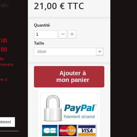
21,00 €
TTC
aule
Quantité
on
Taille
cm
10cm
che
trouvera
Ajouter à
mon panier
er à
terest