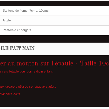
Santons de 4cms, 7cms, 10cms
Argile
Pastorale et bergers
ILE FAIT MAIN
er au mouton sur l'épaule - Taille 10
vers l'étable pour voir le divin enfant.
aux couleurs utilisés sur chaque santon.
dial chez nous.