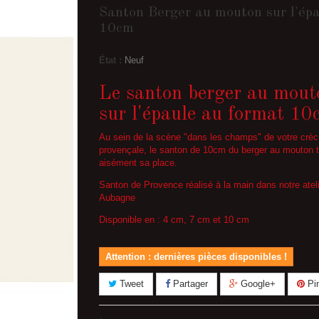
Santon Berger au mouton sur l'ép
10cm
État :
Neuf
Le santon berger au mout
sur l'épaule au format 10
Au sein de la scène "dans les champs" de votre crè
provençale, le santon de 10cm du berger au mouton 
aisément sa place.
Santon de Provence réalisé à la main dans notre ateli
Aubagne
Disponible en : 4 cm, 7 cm et 10 cm
Attention : dernières pièces disponibles !
Tweet
Partager
Google+
Pin