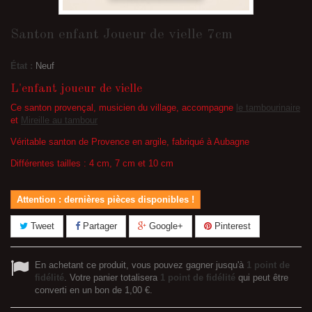
Santon enfant Joueur de vielle 7cm
État :
Neuf
L'enfant joueur de vielle
Ce santon provençal, musicien du village, accompagne
le tambourinaire
et
Mireille au tambour
Véritable santon de Provence en argile, fabriqué à Aubagne
Différentes tailles : 4 cm, 7 cm et 10 cm
Attention : dernières pièces disponibles !
Tweet
Partager
Google+
Pinterest
En achetant ce produit, vous pouvez gagner jusqu'à
1
point de
fidélité
. Votre panier totalisera
1
point de fidélité
qui peut être
converti en un bon de
1,00 €
.