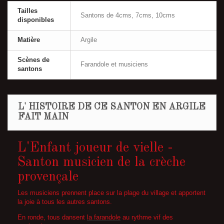
Tailles
Santons de 4cms, 7cms, 10cms
disponibles
Matière
Argile
Scènes de
Farandole et musiciens
santons
L' HISTOIRE DE CE SANTON EN ARGILE
FAIT MAIN
L'Enfant joueur de vielle -
Santon musicien de la crèche
provençale
Les musiciens prennent place sur la plage du village et apportent
la joie à tous les autres santons.
En ronde, tous dansent
la farandole
au rythme vif des