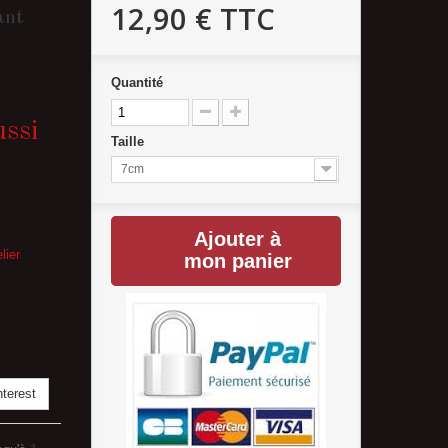
12,90 €
TTC
ant
Quantité
ussi
Taille
7cm
Ajouter à
lier
mon panier
terest