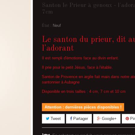
Santon le Prieur à genoux - l'ador
7cm
État :
Neuf
Le santon du prieur, dit a
l'adorant
Il est rempli d'émotions face au divin enfant.
Il prie pour le petit Jésus, face à l'étable.
Santon de Provence en argile fait main dans notre ate
santonnier à Aubagne
Disponible en trois tailles : 4 cm, 7 cm et 10 cm
Attention : dernières pièces disponibles !
Tweet
Partager
Google+
Pin