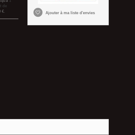
squ'à
1
t de
0 €
.
Ajouter à ma liste d'envies