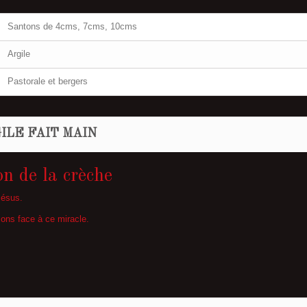
Santons de 4cms, 7cms, 10cms
Argile
Pastorale et bergers
ILE FAIT MAIN
n de la crèche
Jésus.
tions face à ce miracle.