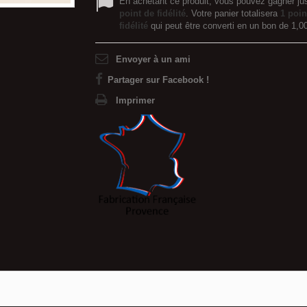
En achetant ce produit, vous pouvez gagner ju
point de fidélité
. Votre panier totalisera
1
poin
fidélité
qui peut être converti en un bon de
1,0
Envoyer à un ami
Partager sur Facebook !
Imprimer