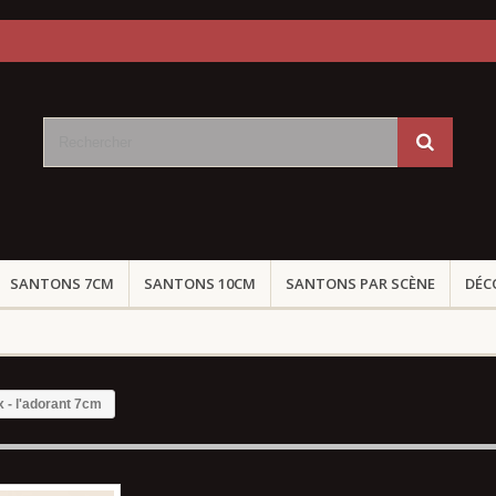
SANTONS 7CM
SANTONS 10CM
SANTONS PAR SCÈNE
DÉC
x - l'adorant 7cm