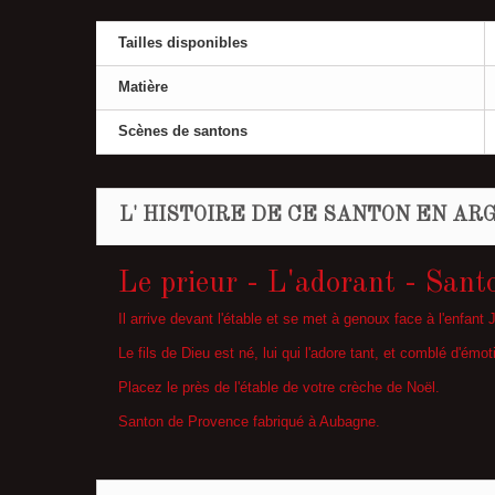
Tailles disponibles
Matière
Scènes de santons
L' HISTOIRE DE CE SANTON EN ARG
Le prieur - L'adorant - Santo
Il arrive devant l'étable et se met à genoux face à l'enfant 
Le fils de Dieu est né, lui qui l'adore tant, et comblé d'émo
Placez le près de l'étable de votre crèche de Noël.
Santon de Provence fabriqué à Aubagne.