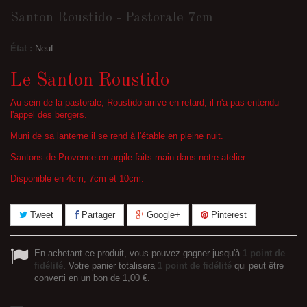
Santon Roustido - Pastorale 7cm
État :
Neuf
Le Santon Roustido
Au sein de la pastorale, Roustido arrive en retard, il n'a pas entendu
l'appel des bergers.
Muni de sa lanterne il se rend à l'étable en pleine nuit.
Santons de Provence en argile faits main dans notre atelier.
Disponible en 4cm, 7cm et 10cm.
Tweet
Partager
Google+
Pinterest
En achetant ce produit, vous pouvez gagner jusqu'à
1
point de
fidélité
. Votre panier totalisera
1
point de fidélité
qui peut être
converti en un bon de
1,00 €
.