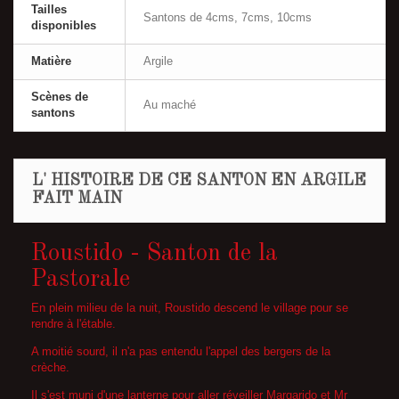
Tailles
Santons de 4cms, 7cms, 10cms
disponibles
Matière
Argile
Scènes de
Au maché
santons
L' HISTOIRE DE CE SANTON EN ARGILE
FAIT MAIN
Roustido - Santon de la
Pastorale
En plein milieu de la nuit, Roustido descend le village pour se
rendre à l'étable.
A moitié sourd, il n'a pas entendu l'appel des bergers de la
crèche.
Il s'est muni d'une lanterne pour aller réveiller
Margarido
et
Mr