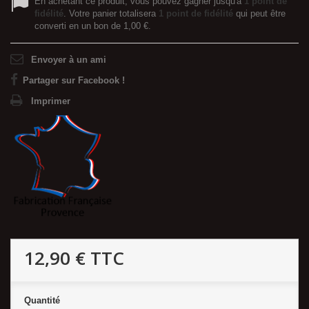
En achetant ce produit, vous pouvez gagner jusqu'à
1
point de
fidélité
. Votre panier totalisera
1
point de fidélité
qui peut être
converti en un bon de
1,00 €
.
Envoyer à un ami
Partager sur Facebook !
Imprimer
12,90 €
TTC
Quantité