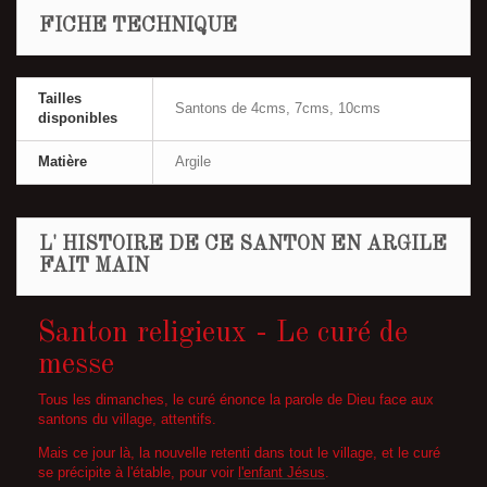
FICHE TECHNIQUE
Tailles
Santons de 4cms, 7cms, 10cms
disponibles
Matière
Argile
L' HISTOIRE DE CE SANTON EN ARGILE
FAIT MAIN
Santon religieux - Le curé de
messe
Tous les dimanches, le curé énonce la parole de Dieu face aux
santons du village, attentifs.
Mais ce jour là, la nouvelle retenti dans tout le village, et le curé
se précipite à l'étable, pour voir
l'enfant Jésus
.