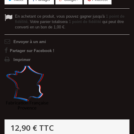
En achetant ce produit, vous pouvez gagner jusqu'à
1
point de
fidélité
. Votre panier totalisera
1
point de fidélité
qui peut être
converti en un bon de
1,00 €
.
Envoyer à un ami
Partager sur Facebook !
Imprimer
12,90 €
TTC