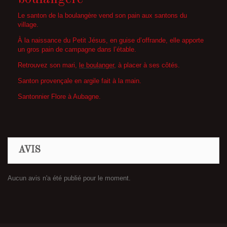
Le santon de la boulangère vend son pain aux santons du
village.
À la naissance du Petit Jésus, en guise d’offrande, elle apporte
un gros pain de campagne dans l’étable.
Retrouvez son mari,
le boulanger,
à placer à ses côtés.
Santon provençale en argile fait à la main.
Santonnier Flore à Aubagne.
AVIS
Aucun avis n'a été publié pour le moment.