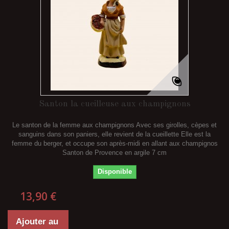
Santon la cueilleuse aux champignons
Le santon de la femme aux champignons Avec ses girolles, cèpes et
sanguins dans son paniers, elle revient de la cueillette Elle est la
femme du berger, et occupe son après-midi en allant aux champignos
Santon de Provence en argile 7 cm
Disponible
13,90 €
Ajouter au