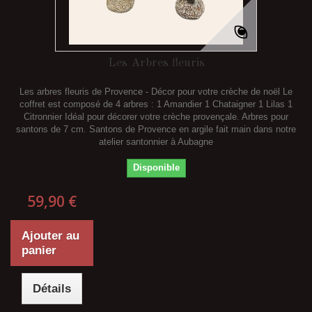
Les Arbres fleuris
Les arbres fleuris de Provence - Décor pour votre crèche de noël Le
coffret est composé de 4 arbres : 1 Amandier 1 Chataigner 1 Lilas 1
Citronnier Idéal pour décorer votre crèche provençale. Arbres pour
santons de 7 cm. Santons de Provence en argile fait main dans notre
atelier santonnier à Aubagne
Disponible
59,90 €
Ajouter au
panier
Détails