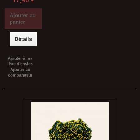
17,90 €
Ajouter au
panier
Détails
Ajouter à ma
liste d'envies
Ajouter au
comparateur