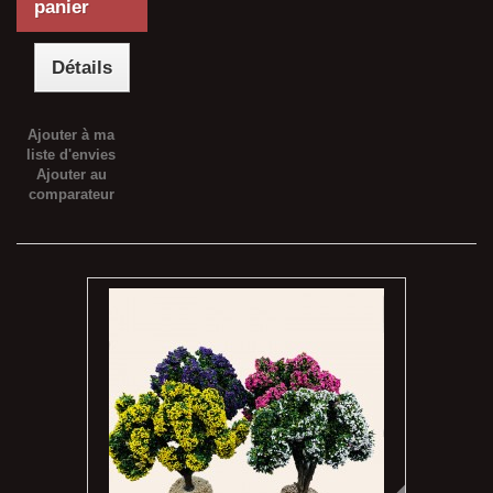
panier
Détails
Ajouter à ma
liste d'envies
Ajouter au
comparateur