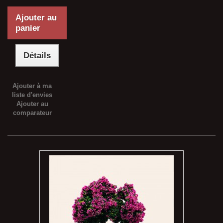
Ajouter au
panier
Détails
Ajouter à ma
liste d'envies
Ajouter au
comparateur