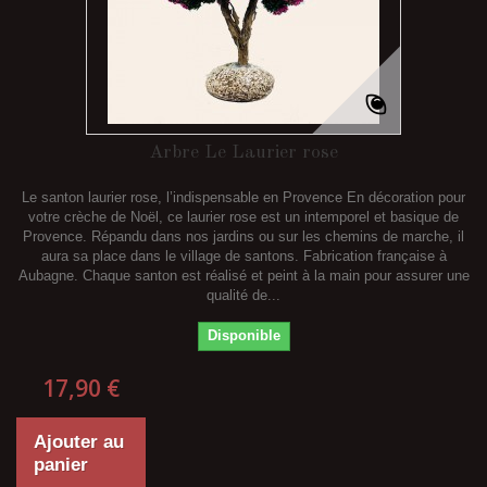
Arbre Le Laurier rose
Le santon laurier rose, l’indispensable en Provence En décoration pour
votre crèche de Noël, ce laurier rose est un intemporel et basique de
Provence. Répandu dans nos jardins ou sur les chemins de marche, il
aura sa place dans le village de santons. Fabrication française à
Aubagne. Chaque santon est réalisé et peint à la main pour assurer une
qualité de...
Disponible
17,90 €
Ajouter au
panier