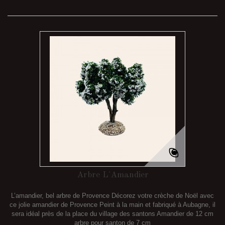
Arbre L'Amandier
L’amandier, bel arbre de Provence Décorez votre crèche de Noël avec
ce jolie amandier de Provence Peint à la main et fabriqué à Aubagne, il
sera idéal près de la place du village des santons Amandier de 12 cm
arbre pour santon de 7 cm