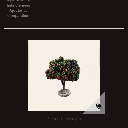
Ajouter à ma
liste d'envies
Ajouter au
comparateur
Arbre l'Oranger