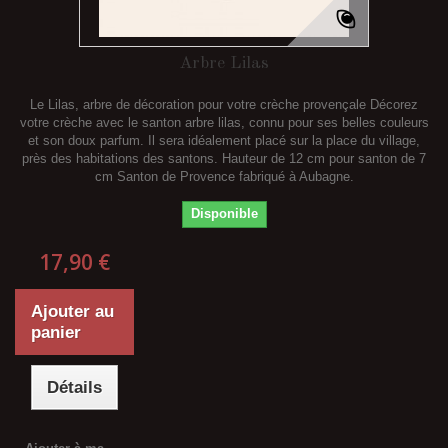
Arbre Lilas
Le Lilas, arbre de décoration pour votre crèche provençale Décorez
votre crèche avec le santon arbre lilas, connu pour ses belles couleurs
et son doux parfum. Il sera idéalement placé sur la place du village,
près des habitations des santons. Hauteur de 12 cm pour santon de 7
cm Santon de Provence fabriqué à Aubagne.
Disponible
17,90 €
Ajouter au
panier
Détails