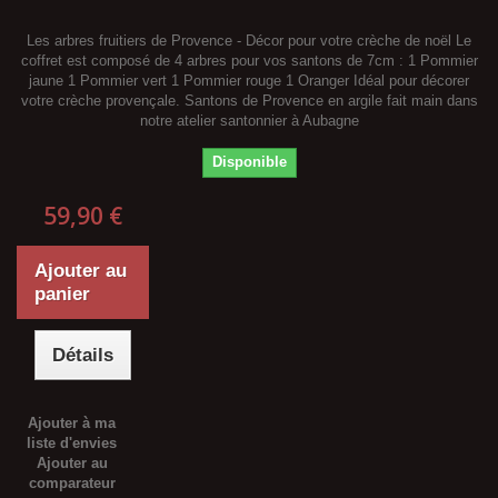
Les arbres fruitiers de Provence - Décor pour votre crèche de noël Le
coffret est composé de 4 arbres pour vos santons de 7cm : 1 Pommier
jaune 1 Pommier vert 1 Pommier rouge 1 Oranger Idéal pour décorer
votre crèche provençale. Santons de Provence en argile fait main dans
notre atelier santonnier à Aubagne
Disponible
59,90 €
Ajouter au
panier
Détails
Ajouter à ma
liste d'envies
Ajouter au
comparateur