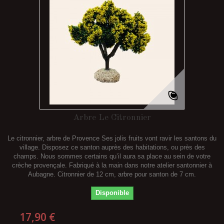
Arbre Le Citronnier
Le citronnier, arbre de Provence Ses jolis fruits vont ravir les santons du
village. Disposez ce santon auprès des habitations, ou près des
champs. Nous sommes certains qu’il aura sa place au sein de votre
crèche provençale. Fabriqué à la main dans notre atelier santonnier à
Aubagne. Citronnier de 12 cm, arbre pour santon de 7 cm.
Disponible
17,90 €