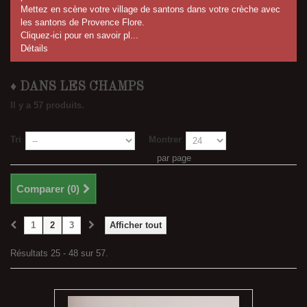
Mettez en scène votre village de santons dans votre crèche avec
les santons de Provence Flore.
Cliquez-ici pour en savoir pl...
Détails
♦ DANS LES CHAMPS
Il y a 57 produits.
Tri
Montrer
par page
Comparer (
0
)
1
2
3
Afficher tout
Résultats 25 - 48 sur 57.