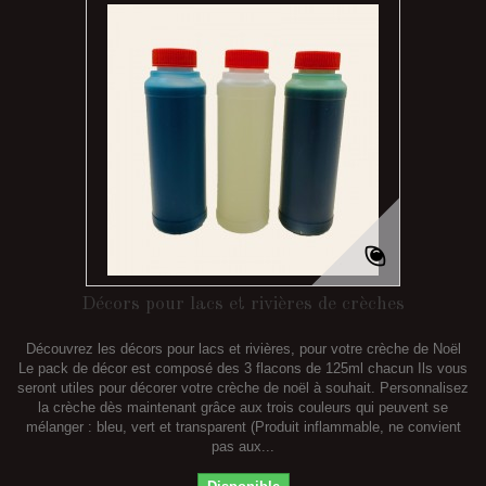
Décors pour lacs et rivières de crèches
Découvrez les décors pour lacs et rivières, pour votre crèche de Noël
Le pack de décor est composé des 3 flacons de 125ml chacun Ils vous
seront utiles pour décorer votre crèche de noël à souhait. Personnalisez
la crèche dès maintenant grâce aux trois couleurs qui peuvent se
mélanger : bleu, vert et transparent (Produit inflammable, ne convient
pas aux...