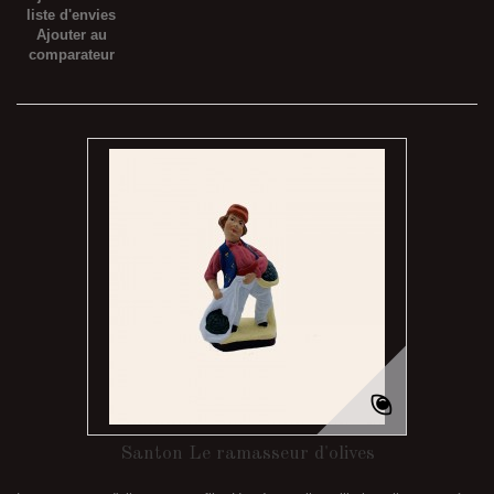
liste d'envies
Ajouter au
comparateur
Santon Le ramasseur d'olives