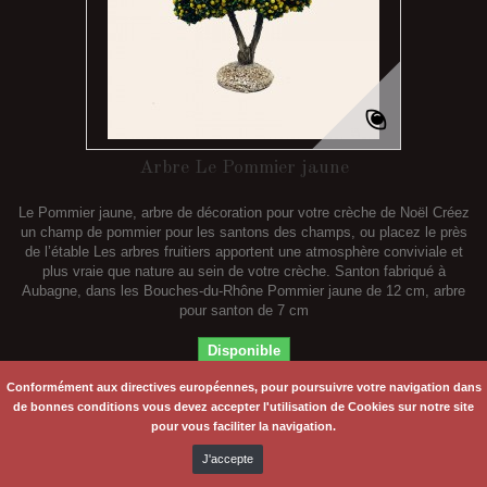
Arbre Le Pommier jaune
Le Pommier jaune, arbre de décoration pour votre crèche de Noël Créez
un champ de pommier pour les santons des champs, ou placez le près
de l’étable Les arbres fruitiers apportent une atmosphère conviviale et
plus vraie que nature au sein de votre crèche. Santon fabriqué à
Aubagne, dans les Bouches-du-Rhône Pommier jaune de 12 cm, arbre
pour santon de 7 cm
Disponible
Conformément aux directives européennes, pour poursuivre votre navigation dans
17,90 €
de bonnes conditions vous devez accepter l'utilisation de Cookies sur notre site
pour vous faciliter la navigation.
Ajouter au
J'accepte
panier