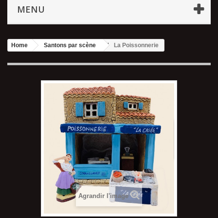
MENU
Home
Santons par scène
La Poissonnerie
Agrandir l'image