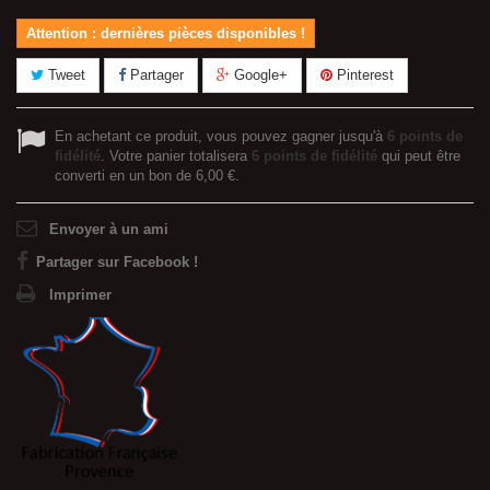
Attention : dernières pièces disponibles !
Tweet
Partager
Google+
Pinterest
En achetant ce produit, vous pouvez gagner jusqu'à
6
points de
fidélité
. Votre panier totalisera
6
points de fidélité
qui peut être
converti en un bon de
6,00 €
.
Envoyer à un ami
Partager sur Facebook !
Imprimer