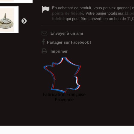
En achetant ce produit, vous pouvez gagner ju
points de fidélité
. Votre panier totalisera
11
po
fidélité
qui peut être converti en un bon de
11,
Envoyer à un ami
Partager sur Facebook !
Imprimer