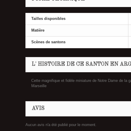
Tailles disponibles
Matière
Scènes de santons
L' HISTOIRE DE CE SANTON EN ARG
Cette magnifique et fidèle miniature de Notre Dame de la 
Marseille
AVIS
Aucun avis n'a été publié pour le moment.