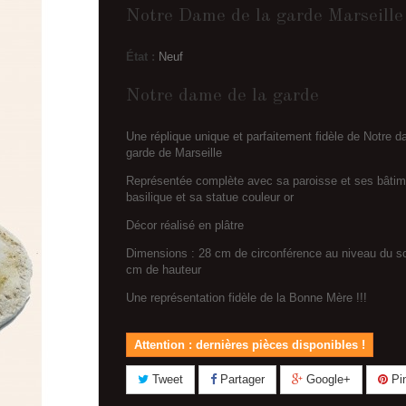
Notre Dame de la garde Marseille
État :
Neuf
Notre dame de la garde
Une réplique unique et parfaitement fidèle de Notre d
garde de Marseille
Représentée complète avec sa paroisse et ses bâtim
basilique et sa statue couleur or
Décor réalisé en plâtre
Dimensions : 28 cm de circonférence au niveau du so
cm de hauteur
Une représentation fidèle de la Bonne Mère !!!
Attention : dernières pièces disponibles !
Tweet
Partager
Google+
Pin