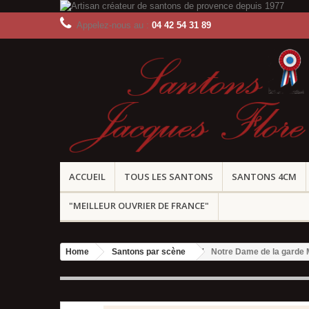
Appelez-nous au :
04 42 54 31 89
ACCUEIL
TOUS LES SANTONS
SANTONS 4CM
"MEILLEUR OUVRIER DE FRANCE"
Home
Santons par scène
Notre Dame de la garde 