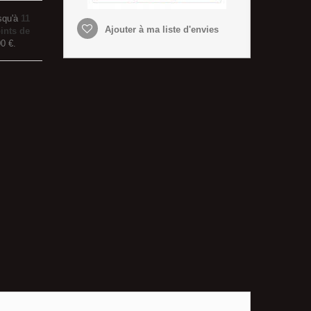
squ'à
11
Ajouter à ma liste d'envies
ints de
00 €
.