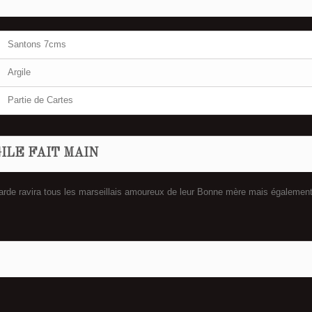
Santons 7cms
Argile
Partie de Cartes
ILE FAIT MAIN
garde ravira tous les marseillais amoureux de leur Bonne mère mais égalemen