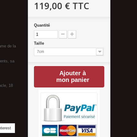
119,00 €
TTC
Quantité
Taille
ame de la
7cm
ents, sa
Ajouter à
mon panier
cle, 18
terest