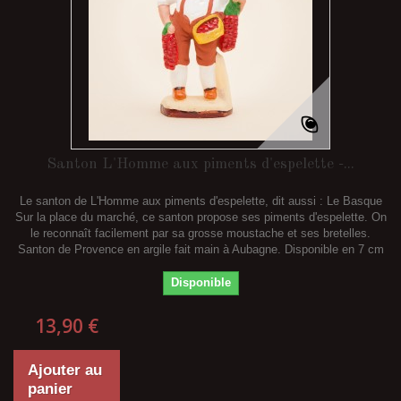
Santon L'Homme aux piments d'espelette -...
Le santon de L'Homme aux piments d'espelette, dit aussi : Le Basque
Sur la place du marché, ce santon propose ses piments d'espelette. On
le reconnaît facilement par sa grosse moustache et ses bretelles.
Santon de Provence en argile fait main à Aubagne. Disponible en 7 cm
Disponible
13,90 €
Ajouter au
panier