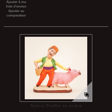
Ajouter à ma
liste d'envies
Ajouter au
comparateur
Santon Truffier au cochon