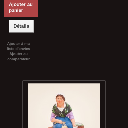
Ajouter au
panier
Détails
Ajouter à ma
liste d'envies
Ajouter au
comparateur