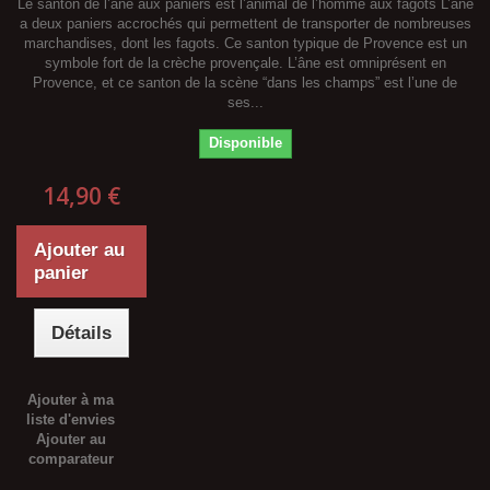
Le santon de l’âne aux paniers est l’animal de l’homme aux fagots L’âne
a deux paniers accrochés qui permettent de transporter de nombreuses
marchandises, dont les fagots. Ce santon typique de Provence est un
symbole fort de la crèche provençale. L’âne est omniprésent en
Provence, et ce santon de la scène “dans les champs” est l’une de
ses...
Disponible
14,90 €
Ajouter au
panier
Détails
Ajouter à ma
liste d'envies
Ajouter au
comparateur