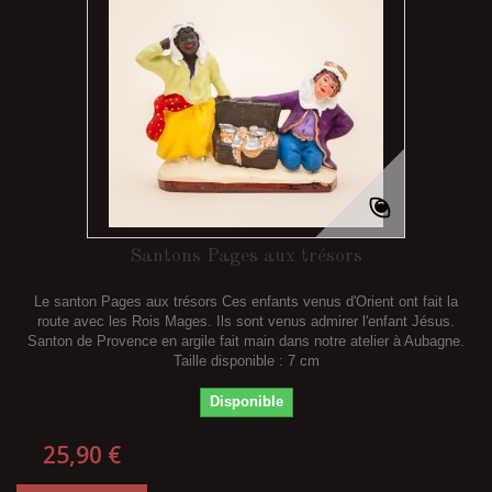
Santons Pages aux trésors
Le santon Pages aux trésors Ces enfants venus d'Orient ont fait la
route avec les Rois Mages. Ils sont venus admirer l'enfant Jésus.
Santon de Provence en argile fait main dans notre atelier à Aubagne.
Taille disponible : 7 cm
Disponible
25,90 €