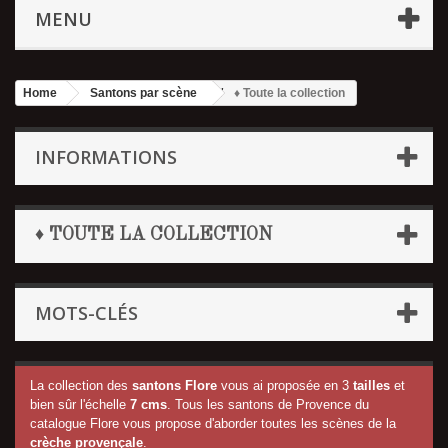
MENU
Home
Santons par scène
♦ Toute la collection
INFORMATIONS
♦ TOUTE LA COLLECTION
MOTS-CLÉS
La collection des
santons Flore
vous ai proposée en 3
tailles
et
bien sûr l'échelle
7 cms
. Tous les santons de Provence du
catalogue Flore vous propose d'aborder toutes les scènes de la
crèche provençale
.