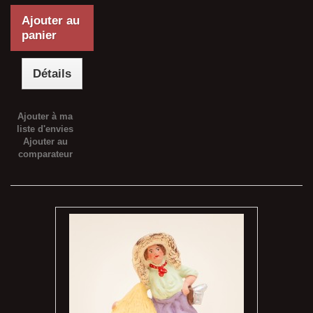
Ajouter au
panier
Détails
Ajouter à ma
liste d'envies
Ajouter au
comparateur