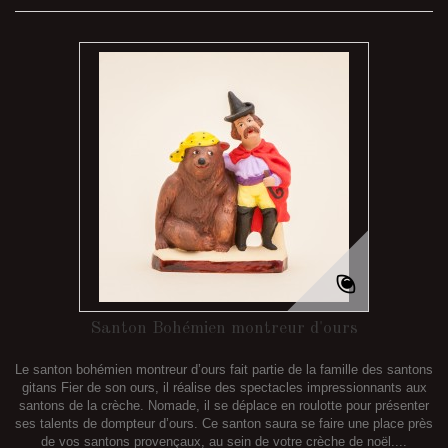
Santon Bohémien montreur d'ours
Le santon bohémien montreur d’ours fait partie de la famille des santons
gitans Fier de son ours, il réalise des spectacles impressionnants aux
santons de la crèche. Nomade, il se déplace en roulotte pour présenter
ses talents de dompteur d’ours. Ce santon saura se faire une place près
de vos santons provençaux, au sein de votre crèche de noël....