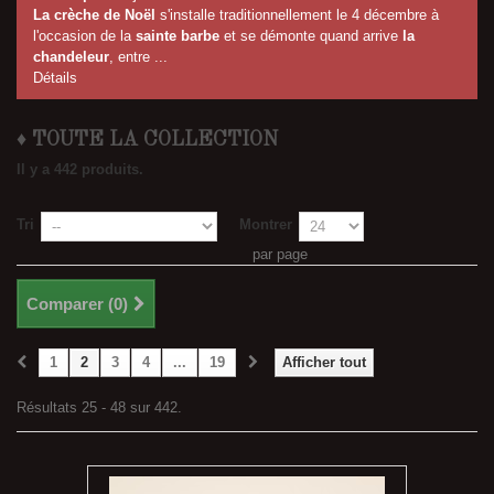
La crèche de Noël
s'installe traditionnellement le 4 décembre à
l'occasion de la
sainte barbe
et se démonte quand arrive
la
chandeleur
, entre ...
Détails
♦ TOUTE LA COLLECTION
Il y a 442 produits.
Tri
Montrer
par page
Comparer (
0
)
1
2
3
4
...
19
Afficher tout
Résultats 25 - 48 sur 442.