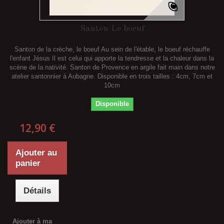
Santon Le boeuf
Santon de la crèche, le boeuf Au sein de l'étable, le boeuf réchauffe
l'enfant Jésus Il est celui qui apporte la tendresse et la chaleur dans la
scène de la nativité. Santon de Provence en argile fait main dans notre
atelier santonnier à Aubagne. Disponible en trois tailles : 4cm, 7cm et
10cm
Disponible
12,90 €
Ajouter au
panier
Détails
Ajouter à ma