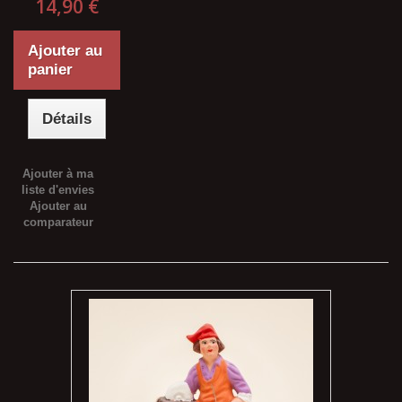
14,90 €
Ajouter au
panier
Détails
Ajouter à ma
liste d'envies
Ajouter au
comparateur