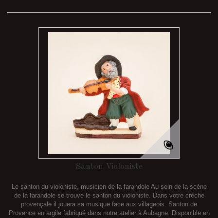
Santon Violoniste
Le santon du violoniste, musicien de la farandole Au sein de la scène
de la farandole se trouve le santon du violoniste. Dans votre crèche
provençale il jouera sa musique face aux villageois. Santon de
Provence en argile fabriqué dans notre atelier à Aubagne. Disponible en