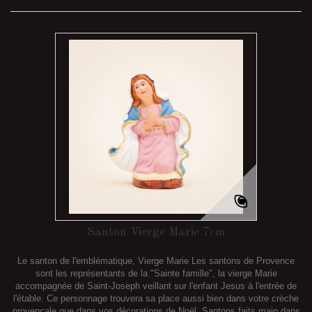
Santon Vierge Marie 7cm
Le santon de l'emblématique, Vierge Marie Les santons de Provence
sont les représentants de la "Sainte famille", la vierge Marie
accompagnée de Saint-Joseph veillant sur l'enfant Jesus à l'entrée de
l'étable. Ce personnage trouvera sa place aussi bien dans votre crèche
provençale que dans vos décorations de Noël. Santons faits main dans