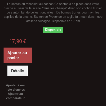
Le santon du rabassier au cochon Ce santon à sa place dans votre
crèche au sein de la scène "dans les champs" Avec son cochon truffier,
ce santon fait de belles trouvailles ! De bonnes truffes pour ravir les
papilles de la crèche. Santon de Provence en argile fait main dans notre
atelier à Aubagne. Disponible en : 7 cm
Disponible
17,90 €
Ajouter au
panier
Détails
Ajouter à ma
liste d'envies
Ajouter au
comparateur