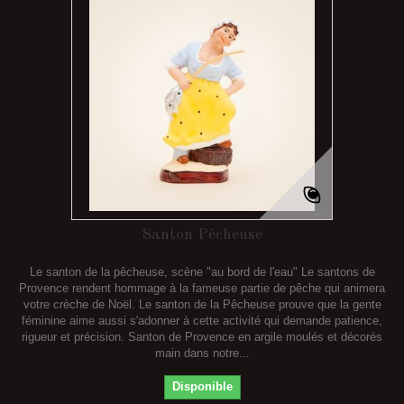
Santon Pêcheuse
Le santon de la pêcheuse, scène "au bord de l'eau" Le santons de
Provence rendent hommage à la fameuse partie de pêche qui animera
votre crèche de Noël. Le santon de la Pêcheuse prouve que la gente
féminine aime aussi s'adonner à cette activité qui demande patience,
rigueur et précision. Santon de Provence en argile moulés et décorés
main dans notre...
Disponible