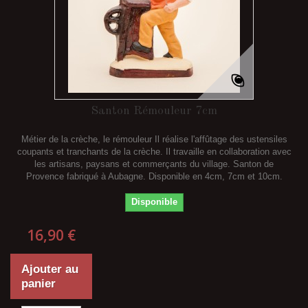
Santon Rémouleur 7cm
Métier de la crèche, le rémouleur Il réalise l'affûtage des ustensiles
coupants et tranchants de la crèche. Il travaille en collaboration avec
les artisans, paysans et commerçants du village. Santon de
Provence fabriqué à Aubagne. Disponible en 4cm, 7cm et 10cm.
Disponible
16,90 €
Ajouter au
panier