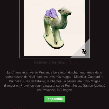
Santon Chameau 7cm
Le Chameau arrive en Provence Le santon du chameau arrive dans
votre crèche de Noël avec les trois rois mages : Melchior, Gaspard et
Balthazar Près de l'étable, le chameau a permis aux Rois Mages
d'arriver en Provence pour la naissance du Petit Jésus. Santon fabriqué
en Provence, à Aubagne
Disponible